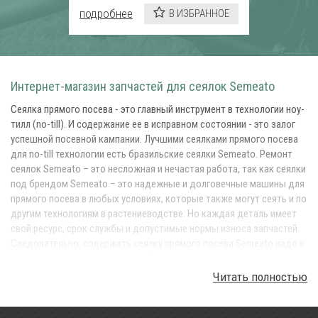
подробнее
В ИЗБРАННОЕ
Интернет-магазин запчастей для сеялок Semeato
Сеялка прямого посева - это главный инструмент в технологии ноу-
тилл (no-till). И содержание ее в исправном состоянии - это залог
успешной посевной кампании. Лучшими сеялками прямого посева
для no-till технологии есть бразильские сеялки Semeato. Ремонт
сеялок Semeato – это несложная и нечастая работа, так как сеялки
под брендом Semeato – это надежные и долговечные машины для
прямого посева в любых условиях, которые также могут сеять и по
другим технологиям в растениеводстве. Но каждая деталь имеет
свой ресурс, срок службы и допустимые нормы износа запчастей.
Следовательно, содержать сеялку прямого посева Semeato надо в
исправном состоянии, так, чтобы она исправно выполняла главную
операцию в технологии Ноу-тилл – прямой посев. Для этого у вас
Читать полностью
всегда должен быть оперативный запас запчастей в вашем
складе, а также вы в любой момент могли оперативно заказать