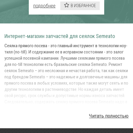
подробнее
В ИЗБРАННОЕ
Интернет-магазин запчастей для сеялок Semeato
Сеялка прямого посева - это главный инструмент в технологии ноу-
тилл (no-till). И содержание ее в исправном состоянии - это залог
успешной посевной кампании. Лучшими сеялками прямого посева
для no-till технологии есть бразильские сеялки Semeato. Ремонт
сеялок Semeato – это несложная и нечастая работа, так как сеялки
под брендом Semeato – это надежные и долговечные машины для
прямого посева в любых условиях, которые также могут сеять и по
другим технологиям в растениеводстве. Но каждая деталь имеет
свой ресурс, срок службы и допустимые нормы износа запчастей.
Следовательно, содержать сеялку прямого посева Semeato надо в
исправном состоянии, так, чтобы она исправно выполняла главную
операцию в технологии Ноу-тилл – прямой посев. Для этого у вас
Читать полностью
всегда должен быть оперативный запас запчастей в вашем
складе, а также вы в любой момент могли оперативно заказать