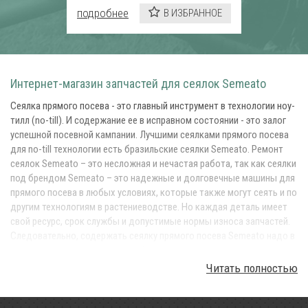
подробнее
В ИЗБРАННОЕ
Интернет-магазин запчастей для сеялок Semeato
Сеялка прямого посева - это главный инструмент в технологии ноу-
тилл (no-till). И содержание ее в исправном состоянии - это залог
успешной посевной кампании. Лучшими сеялками прямого посева
для no-till технологии есть бразильские сеялки Semeato. Ремонт
сеялок Semeato – это несложная и нечастая работа, так как сеялки
под брендом Semeato – это надежные и долговечные машины для
прямого посева в любых условиях, которые также могут сеять и по
другим технологиям в растениеводстве. Но каждая деталь имеет
свой ресурс, срок службы и допустимые нормы износа запчастей.
Следовательно, содержать сеялку прямого посева Semeato надо в
исправном состоянии, так, чтобы она исправно выполняла главную
операцию в технологии Ноу-тилл – прямой посев. Для этого у вас
Читать полностью
всегда должен быть оперативный запас запчастей в вашем
складе, а также вы в любой момент могли оперативно заказать