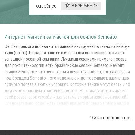
подробнее
В ИЗБРАННОЕ
Интернет-магазин запчастей для сеялок Semeato
Сеялка прямого посева - это главный инструмент в технологии ноу-
тилл (no-till). И содержание ее в исправном состоянии - это залог
успешной посевной кампании. Лучшими сеялками прямого посева
для no-till технологии есть бразильские сеялки Semeato. Ремонт
сеялок Semeato – это несложная и нечастая работа, так как сеялки
под брендом Semeato – это надежные и долговечные машины для
прямого посева в любых условиях, которые также могут сеять и по
другим технологиям в растениеводстве. Но каждая деталь имеет
свой ресурс, срок службы и допустимые нормы износа запчастей.
Следовательно, содержать сеялку прямого посева Semeato надо в
исправном состоянии, так, чтобы она исправно выполняла главную
операцию в технологии Ноу-тилл – прямой посев. Для этого у вас
Читать полностью
всегда должен быть оперативный запас запчастей в вашем
складе, а также вы в любой момент могли оперативно заказать