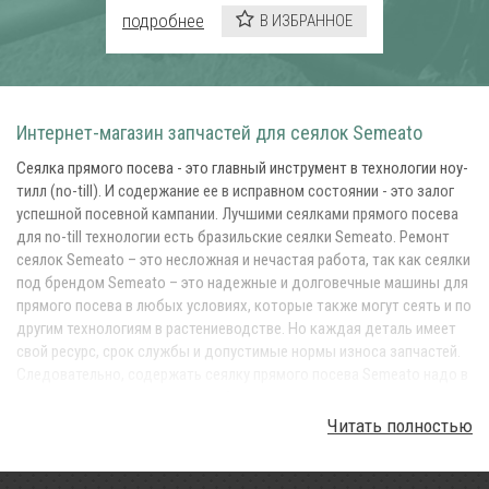
подробнее
В ИЗБРАННОЕ
Интернет-магазин запчастей для сеялок Semeato
Сеялка прямого посева - это главный инструмент в технологии ноу-
тилл (no-till). И содержание ее в исправном состоянии - это залог
успешной посевной кампании. Лучшими сеялками прямого посева
для no-till технологии есть бразильские сеялки Semeato. Ремонт
сеялок Semeato – это несложная и нечастая работа, так как сеялки
под брендом Semeato – это надежные и долговечные машины для
прямого посева в любых условиях, которые также могут сеять и по
другим технологиям в растениеводстве. Но каждая деталь имеет
свой ресурс, срок службы и допустимые нормы износа запчастей.
Следовательно, содержать сеялку прямого посева Semeato надо в
исправном состоянии, так, чтобы она исправно выполняла главную
операцию в технологии Ноу-тилл – прямой посев. Для этого у вас
Читать полностью
всегда должен быть оперативный запас запчастей в вашем
складе, а также вы в любой момент могли оперативно заказать